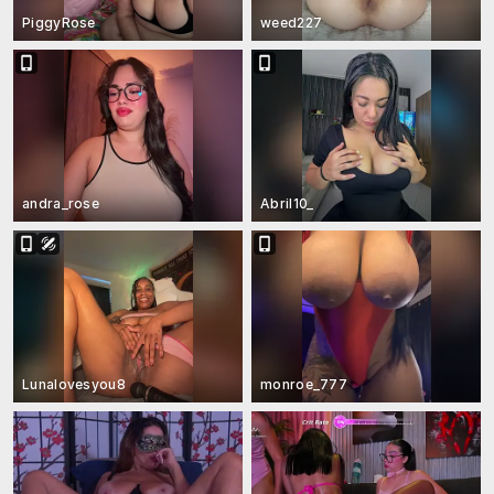
PiggyRose
weed227
andra_rose
Abril10_
Lunalovesyou8
monroe_777