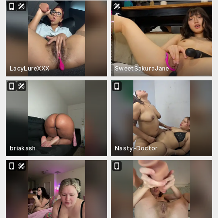
LacyLureXXX
SweetSakuraJane
briakash
Nasty-Doctor