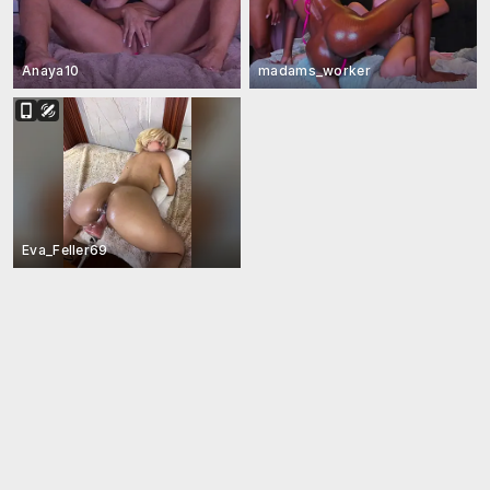
Anaya10
madams_worker
Eva_Feller69