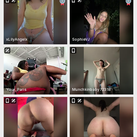
xLilyAngelx
SophieVJ
Your_Paris
Munchkinbaby72318