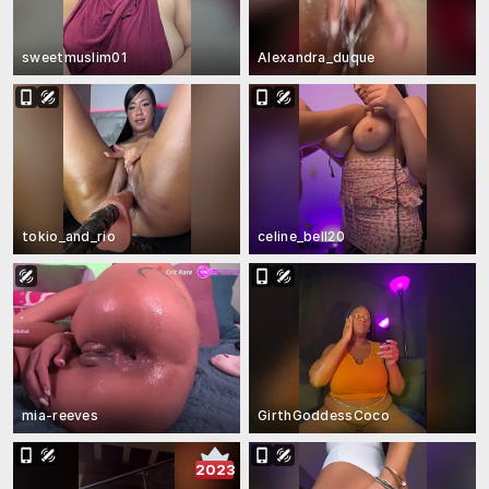
sweetmuslim01
Alexandra_duque
tokio_and_rio
celine_bell20
mia-reeves
GirthGoddessCoco
2023