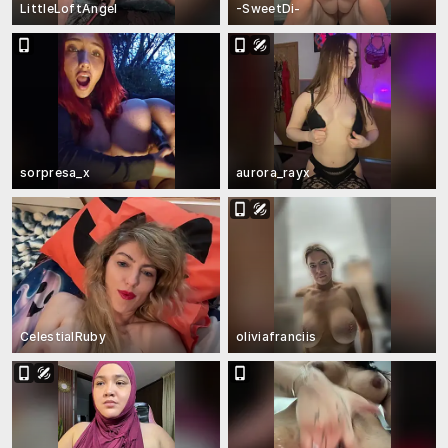
LittleLoftAngel
-SweetDi-
sorpresa_x
aurora_rayx
CelestialRuby
oliviafranciis