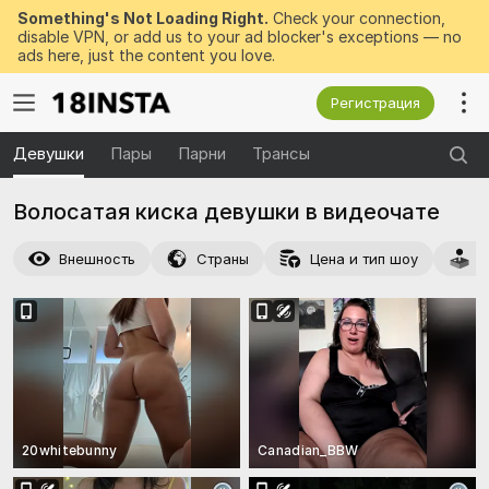
Something's Not Loading Right.
Check your connection,
disable VPN, or add us to your ad blocker's exceptions — no
ads here, just the content you love.
Регистрация
Девушки
Пары
Парни
Трансы
Волосатая киска девушки в видеочате
Внешность
Страны
Цена и тип шоу
Д
20whitebunny
Canadian_BBW