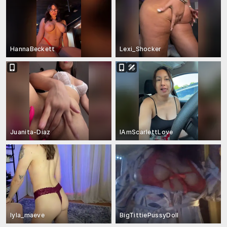
HannaBeckett
Lexi_Shocker
Juanita-Diaz
IAmScarlettLove
lyla_maeve
BigTittiePussyDoll